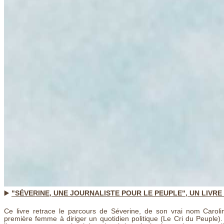
▶️
"SÉVERINE, UNE JOURNALISTE POUR LE PEUPLE", UN LIVRE
Ce livre retrace le parcours de Séverine, de son vrai nom Carol
première femme à diriger un quotidien politique (Le Cri du Peuple)