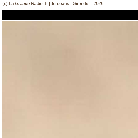
(c) La
Grande
Radio .fr [Bordeaux
I
Gironde] - 2026