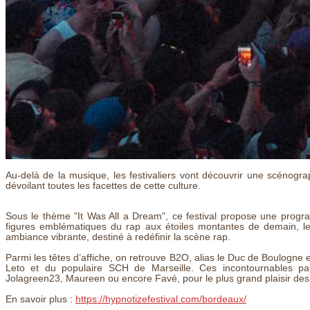
Au-delà de la musique, les festivaliers vont découvrir une scénograp
dévoilant toutes les facettes de cette culture.
Sous le thème "It Was All a Dream", ce festival propose une progra
figures emblématiques du rap aux étoiles montantes de demain, l
ambiance vibrante, destiné à redéfinir la scène rap.
Parmi les têtes d’affiche, on retrouve B2O, alias le Duc de Boulogne
Leto et du populaire SCH de Marseille. Ces incontournables pa
Jolagreen23, Maureen ou encore Favé, pour le plus grand plaisir des
En savoir plus :
https://hypnotizefestival.com/bordeaux/