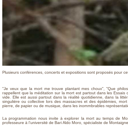
Plusieurs conférences, concerts et expositions sont proposés pour cett
"Je veux que la mort me trouve plantant mes choux", "Que philoso
rappellent que la méditation sur la mort est partout dans les Essais 
vide. Elle est aussi partout dans la réalité quotidienne, dans la litté
singulière ou collective lors des massacres et des épidémies, mort
pierre, de papier ou de musique, dans les inommbrables représentat
La programmation nous invite à explorer la mort au temps de Mont
professeure à l’université de Bari Aldo Moro, spécialiste de Montaign