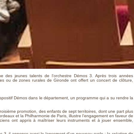
e des jeunes talents de l’orchestre Démos 3. Après trois années
ires ou de zones rurales de Gironde ont offert un concert de clôture,
positif Démos dans le département, un programme qui a su rendre la
isième promotion, des enfants de sept territoires, dont une part plus
ordeaux et la Philharmonie de Paris, illustre l’engagement en faveur de
iciens ont appris à maîtriser leurs instruments et à jouer ensemble,
 3, il annonce aussi le lancement d’un nouveau cycle : la création de