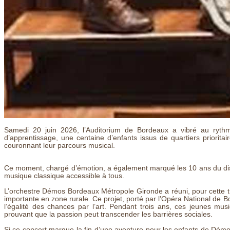
Samedi 20 juin 2026, l’Auditorium de Bordeaux a vibré au rythm
d’apprentissage, une centaine d’enfants issus de quartiers priorita
couronnant leur parcours musical.
Ce moment, chargé d’émotion, a également marqué les 10 ans du dis
musique classique accessible à tous.
L’orchestre Démos Bordeaux Métropole Gironde a réuni, pour cette tro
importante en zone rurale. Ce projet, porté par l’Opéra National de B
l’égalité des chances par l’art. Pendant trois ans, ces jeunes mus
prouvant que la passion peut transcender les barrières sociales.
Si ce concert marque la fin d’une aventure pour les enfants de Démos