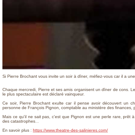
Si Pierre Brochant vous invite un soir à dîner, méfiez-vous car il a une 
Chaque mercredi, Pierre et ses amis organisent un dîner de cons. Le
le plus spectaculaire est déclaré vainqueur.
Ce soir, Pierre Brochant exulte car il pense avoir découvert un
personne de François Pignon, comptable au ministère des finances, 
Mais ce qu'il ne sait pas, c'est que Pignon est une perle rare, prêt 
des catastrophes...
En savoir plus :
https://www.theatre-des-salinieres.com/