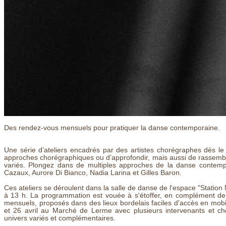
Des rendez-vous mensuels pour pratiquer la danse contemporaine.
Une série d’ateliers encadrés par des artistes chorégraphes dès l
approches chorégraphiques ou d’approfondir, mais aussi de rassemble
variés. Plongez dans de multiples approches de la danse contemp
Cazaux, Aurore Di Bianco, Nadia Larina et Gilles Baron.
Ces ateliers se déroulent dans la salle de danse de l'espace "Station
à 13 h. La programmation est vouée à s'étoffer, en complément de l'
mensuels, proposés dans des lieux bordelais faciles d'accès en mob
et 26 avril au Marché de Lerme avec plusieurs intervenants et cho
univers variés et complémentaires.