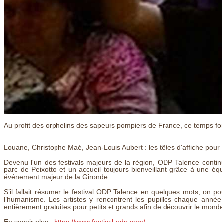
Au profit des orphelins des sapeurs pompiers de France, ce temps for
Louane, Christophe Maé, Jean-Louis Aubert : les têtes d'affiche pour
Devenu l'un des festivals majeurs de la région, ODP Talence contin
parc de Peixotto et un accueil toujours bienveillant grâce à une éq
événement majeur de la Gironde.
S’il fallait résumer le festival ODP Talence en quelques mots, on pour
l’humanisme. Les artistes y rencontrent les pupilles chaque ann
entièrement gratuites pour petits et grands afin de découvrir le mond
En savoir plus :
https://www.festival-odp.com/