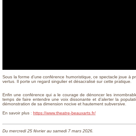
Sous la forme d’une conférence humoristique, ce spectacle joue à pré
vertus. Il porte un regard singulier et désacralisé sur cette pratique.
Enfin une conférence qui a le courage de dénoncer les innombrables 
temps de faire entendre une voix dissonante et d’alerter la populati
démonstration de sa dimension nocive et hautement subversive.
En savoir plus :
https://www.theatre-beauxarts.fr/
Du mercredi 25 février au samedi 7 mars 2026.