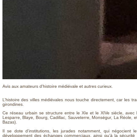
Avis aux amateurs d'histoire médiévale et autres curieux.
L’histoire des villes médiévales nous touche directement, car les t
girondines.
Ce réseau urbain se structure entre le XIe et le XIVe siècle, avec l
Lesparre, Blaye, Bourg, Cadillac, Sauveterre, Monségur, La Réole, etc
Bazas).
Il se dote d’institutions, les jurades notamment, qui négocient le
développement des échanges commerciaux, ainsi qu’à la sécurité de