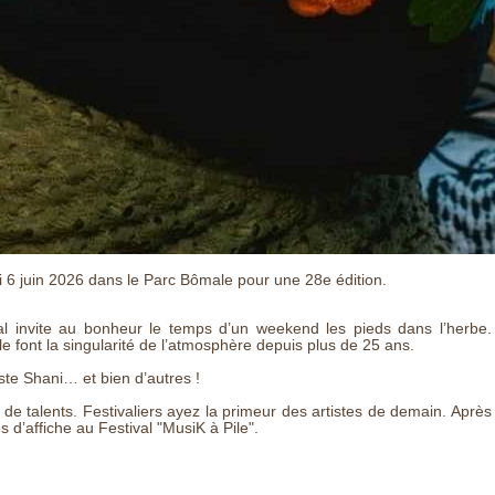
i 6 juin 2026 dans le Parc Bômale pour une 28e édition.
ival invite au bonheur le temps d’un weekend les pieds dans l’herbe.
e font la singularité de l’atmosphère depuis plus de 25 ans.
te Shani… et bien d’autres !
r de talents. Festivaliers ayez la primeur des artistes de demain. Après
d’affiche au Festival "MusiK à Pile".